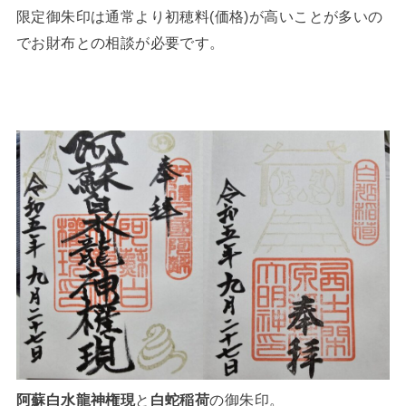
限定御朱印は通常より初穂料(価格)が高いことが多いの
でお財布との相談が必要です。
阿蘇白水龍神権現
と
白蛇稲荷
の御朱印。