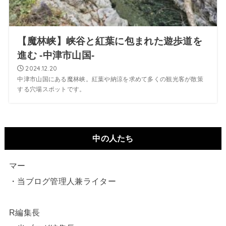
【魔林峡】峡谷と紅葉に包まれた遊歩道を
進む -中津市山国-
2024.12.20
中津市山国にある魔林峡。紅葉や納涼を求めて多くの観光客が散策
する穴場スポットです。
中の人たち
マー
・当ブログ管理人兼ライター
R編集長