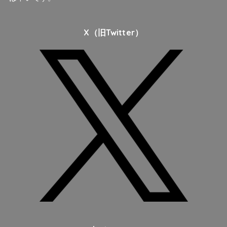
X（旧Twitter）